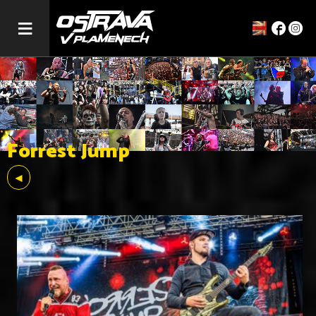
≡
Forrest Jump
◄